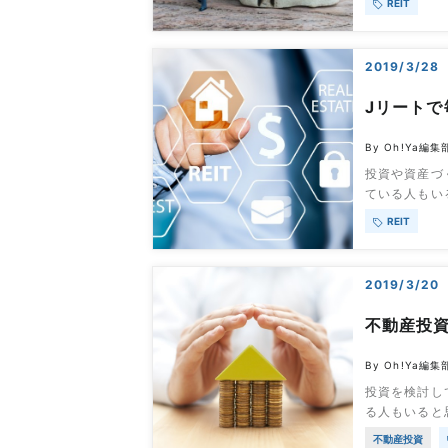
REIT
われます。そ
きい銘柄の特
についての基
2019/3/28
Jリート
By Oh!Ya編集
投資や資産づ
ている人もい
多いため、「
REIT
ありません。
れば良いか？
践できるはず
2019/3/20
不動産投資
By Oh!Ya編集
投資を検討し
る人もいると
している投資
不動産投資