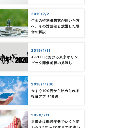
2019/7/2
年金の特別催告状が届いた方
へ、その対処法と放置した場
合の解説
2019/1/11
J-REITにおける東京オリン
ピック開催前後の見通し
2018/11/30
今すぐ100円から始められる
投資アプリ19選
2020/7/1
退職金は勤続年数でいくら変
わる？5年～20年までの違い