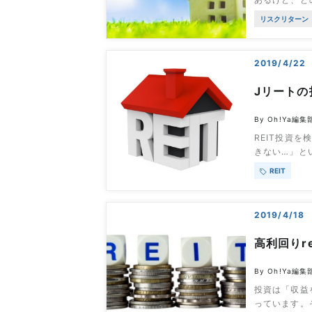
しょう。RE
リスクリターン
ないのでリス
策を解説して
や、自分の目
2019/4/22
Jリートの
By Oh!Ya編集
REIT投資
きない…」と
を理解するの
REIT
する必要があ
指数の要素も
目次指数につ
2019/4/18
高利回りr
By Oh!Ya編集
投資は「収益
っています。