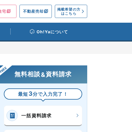
掲載希望の方
住宅
不動産売却
はこちら
Oh!Yaについて
無料相談
資料請求
&
3
最短
分で入力完了！
一括資料請求