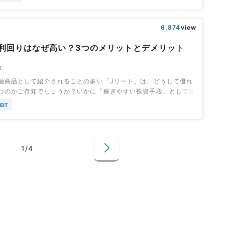
味を持つこともあると思いますが、この2つの投資の違いが良く分
う人もいるでしょう。そんな人のために、今回はREITと不動産投
項目をピックアップして徹
6,874
view
の利回りはなぜ高い？3つのメリットとデメリット
部
次
融商品として紹介されることの多い「Jリート」は、どうして優れ
つのかご存知でしょうか？いかに「稼ぎやすい投資手段」として知
、その根拠が分からなければ大切な資産の預入先としては不安で
EIT
今回はJリートが高利回りである理由を解説し、特徴を確認しつつ
と比較していきます。目次なぜJリートの利回りは高いのか他にも
リットはあるの？売買単価の高い
1/4
へ