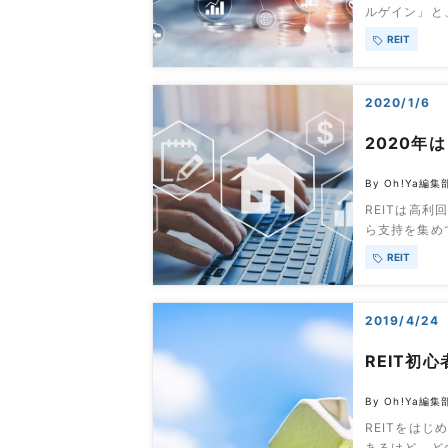
ルゲイン」と
きます。この
REIT
ンカムゲイン
ち、おすすめ
大和ハウスリ
2020/1/6
2020年
By Oh!Ya編集
REITは高
ら支持を集め
リンピックを
REIT
は、2019年
見通しを解説
オリンピック後
2019/4/24
REIT初
By Oh!Ya編集
REITをは
あるけど、ど