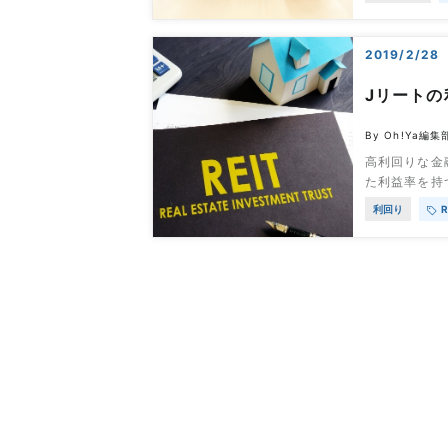
動産投資に興
からないとい
資について6
2019/2/28
Jリート
By Oh!Ya編集
高利回りな金
た利益率を持
られていても
利回り
R
す。そこで、
他の投資手段
Jリートにメ