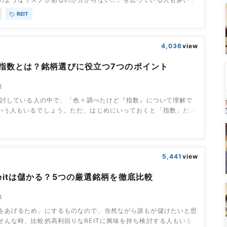
ITは安定性が高い投資ではありますが、投資であることには変わり
REIT
クはあります。今回は、そのリスクを5つに絞って、その内容と対
いきます。それらを理解しておくことで、収益性の高い銘柄選び
的に合った銘柄選びにつ
4,036
view
指数とは？銘柄選びに役立つ7つのポイント
部
を検討している人の中で、「色々調べたけど『指数』について理解で
いう人もいるでしょう。ただ、はじめにいっておくと「指数」だけ
ではなく、そのほかの「銘柄選びに必要なポイント」も一緒に理解
ります。そこで今回は、REITの指数とは何か？を解説した後に、
含め、銘柄選びの際に役立つ7つのポイントを解説していきます。
いての基礎知識ポイント1
5,441
view
eitは儲かる？5つの厳選銘柄を徹底比較
部
をあげるため」にするものなので、当然ながら誰もが儲けたいと思
そんな時、比較的高利回りなREITに興味を持ち検討する人もいる