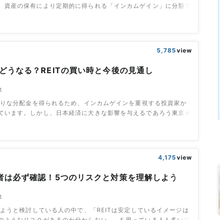
、資産の保有により定期的に得られる「インカムゲイン」に分類で
うち給与以外の定期収入や、年金の代わりとして期待できるのはイ
です。今回は、高利回りなインカムゲインを獲得できるREITのう
の銘柄を4つピックアップしました。目次おすすめのREIT銘柄4選
ート投資法人星野リゾー
5,785
view
はどうなる？REITの買い時と今後の見通し
部
利回りな分配金を得られるため、インカムゲインを重視する投資家か
ています。しかし、日本経済に大きな影響を与えるであろう東京オ
控え、今後のREIT市場に不安を抱く意見も増えてきました。今回
時点で明らかになっているデータから、2020年以降のREIT市場の
していきます。目次2020年前後のREIT指数は上値が重い状況東京
のREI
4,175
view
心者は必ず確認！5つのリスクと対策を理解しよう
部
じめようと検討している人の中で、「REITは安定しているイメージは
のようなリスクがあるのか分からない…」を思っている人も多いで