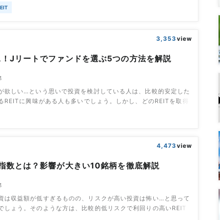
かし、高利回りの銘柄だとリスクも高いのでは？と思う人も少なく
EIT
今回は、そもそもREITにおける利回りとは何か？について解説し
りREITを5つピックアップし、どの点に注目して銘柄を選べば良い
ます。目次reit
3,353
view
見！Jリートでファンドを選ぶ5つの方法を解説
部
が欲しい…という思いで投資を検討している人は、比較的安定した
るREITに興味がある人も多いでしょう。しかし、どのREITを取得
らないという人も多いはずです。そこで今回は、REITを取得する
ァンド選びを、5つのポイントに絞って解説していきます。この記
ファンド選び…つまり銘柄選びの基準が理解できているはずです。
におけるファンドとは
4,473
view
指数とは？影響が大きい10銘柄を徹底解説
部
資は収益額が低すぎるものの、リスクが高い投資は怖い…と思って
でしょう。そのような方は、比較的低リスクで利回りの高いREIT
す。特に、「REIT指数に影響を与える銘柄」は安定性が高いとい