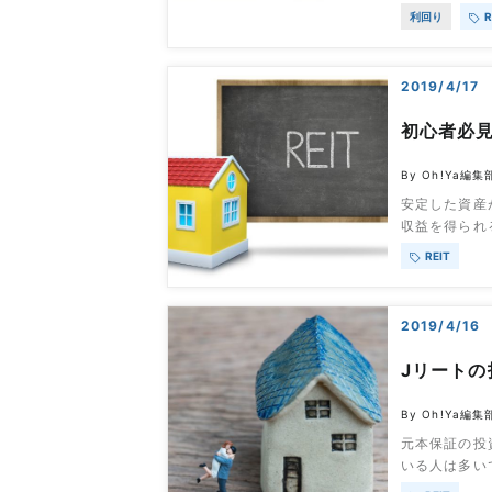
でしょう。し
利回り
R
ありません。
た後、高利回
か詳しく解説し
2019/4/17
初心者必
By Oh!Ya編集
安定した資産
収益を得られ
すべきか分か
REIT
際に重要なフ
事を読めば、
目次jリート
2019/4/16
Jリートの
By Oh!Ya編集
元本保証の投
いる人は多い
がおすすめで