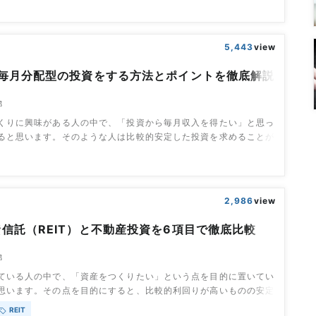
こでこの記事では、そもそもREIT指数とは何か？指数に影響の大
徴は？どんな人に向いているのか？を解説していきます。目次指数
礎知識指数とは？REI
5,443
view
で毎月分配型の投資をする方法とポイントを徹底解説
部
くりに興味がある人の中で、「投資から毎月収入を得たい」と思っ
ると思います。そのような人は比較的安定した投資を求めることが
不動産」という安定資産を運用するREITに興味を持つ人も少なく
そこで今回は、REITを利用して毎月収益をあげるためにはどうす
について解説します。具体的な銘柄も紹介していくので、すぐに実
です。また、さいごの章で
2,986
view
信託（REIT）と不動産投資を6項目で徹底比較
部
ている人の中で、「資産をつくりたい」という点を目的に置いてい
思います。その点を目的にすると、比較的利回りが高いものの安定
が最適です。そのため、その目的に該当する投資であるREITや不
REIT