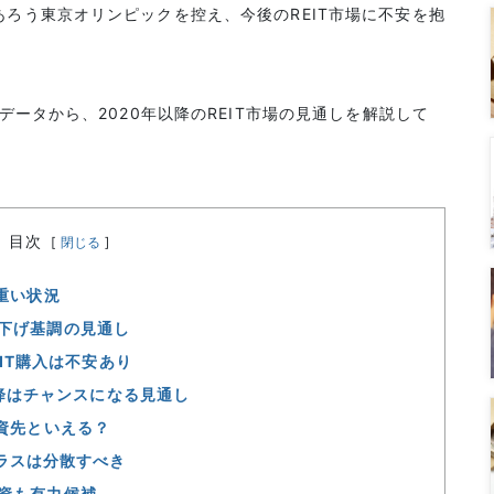
ろう東京オリンピックを控え、今後のREIT市場に不安を抱
データから、2020年以降のREIT市場の見通しを解説して
目次
[
閉じる
]
が重い状況
は下げ基調の見通し
IT購入は不安あり
降はチャンスになる見通し
投資先といえる？
ラスは分散すべき
投資も有力候補