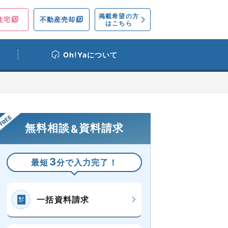
掲載希望の方
住宅
不動産売却
はこちら
Oh!Yaについて
無料相談
資料請求
&
3
最短
分で入力完了！
一括資料請求