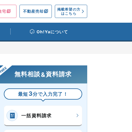
掲載希望の方
住宅
不動産売却
はこちら
Oh!Yaについて
無料相談
資料請求
&
3
最短
分で入力完了！
一括資料請求