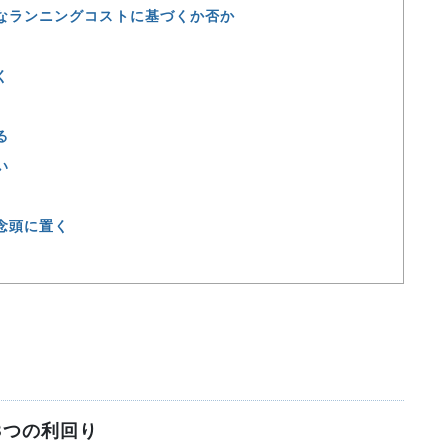
なランニングコストに基づくか否か
く
る
い
念頭に置く
3つの利回り