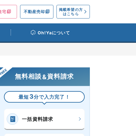
掲載希望の方
住宅
不動産売却
はこちら
Oh!Yaについて
無料相談
資料請求
&
3
最短
分で入力完了！
一括資料請求