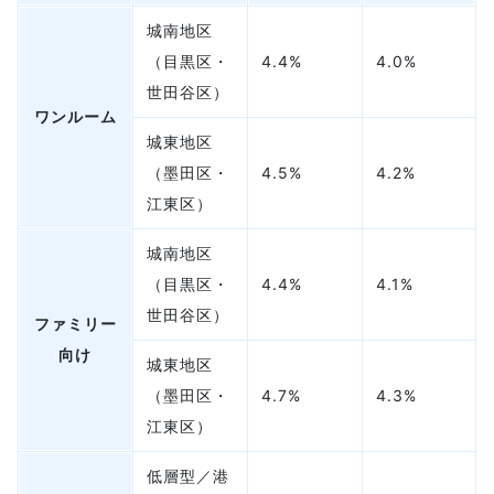
城南地区
控除の範囲が広がる
（目黒区・
4.4%
4.0%
所得を分散できる
世田谷区）
法人税率を活用できる
ワンルーム
贈与税・相続税を軽減できる
城東地区
融資が受けやすくなる
（墨田区・
4.5%
4.2%
法人化するボーダー
江東区）
まとめ
城南地区
（目黒区・
4.4%
4.1%
世田谷区）
ファミリー
向け
城東地区
（墨田区・
4.7%
4.3%
江東区）
低層型／港