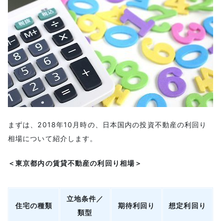
妥当な利回りの範囲
利回りを左右する要因
押さえておきたいキャッシュフロー
不動産投資の収益をシミュレーションする方法
収益シミュレーションに必要な数字
想定しておきたい複数のシナリオ
利回りだけじゃダメ！物件購入時に見るべきポイント
部屋の広さ
まずは、2018年10月時の、日本国内の投資不動産の利回り
交通の便
相場について紹介します。
エリア
構造
＜東京都内の賃貸不動産の利回り相場＞
築年数
大規模修繕履歴・修繕積立金について
立地条件／
住宅の種類
期待利回り
想定利回り
節税のために押さえておきたい法人化のこと
類型
法人化のメリット