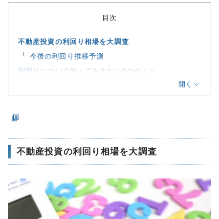
目次
不動産投資の利回り相場を大調査
今後の利回り推移予測
利回りについて知っておきたい6つのこと
開く
利回りは変化する
利回りには種類がある
利回りはリスクと比例する
物件の条件により狙い目の相場が違う
優良な物件は利回りだけでは判断しづらい
不動産投資の利回り相場を大調査
不動産投資の利回りの基本を知る
種類と計算方法
表面利回り
実質利回り
基本的には表面利回りをチェック