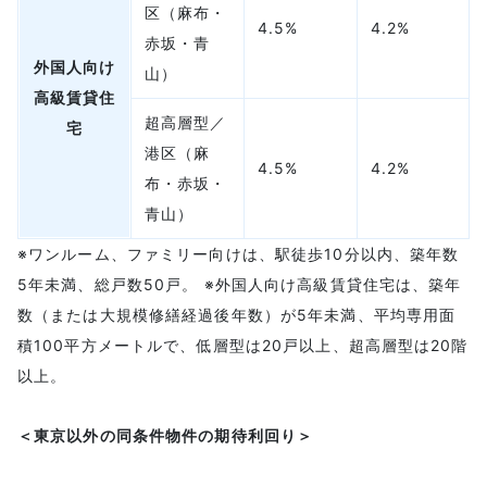
区（麻布・
4.5%
4.2%
赤坂・青
外国人向け
山）
高級賃貸住
超高層型／
宅
港区（麻
4.5%
4.2%
布・赤坂・
青山）
※ワンルーム、ファミリー向けは、駅徒歩10分以内、築年数
5年未満、総戸数50戸。 ※外国人向け高級賃貸住宅は、築年
数（または大規模修繕経過後年数）が5年未満、平均専用面
積100平方メートルで、低層型は20戸以上、超高層型は20階
以上。
＜東京以外の同条件物件の期待利回り＞