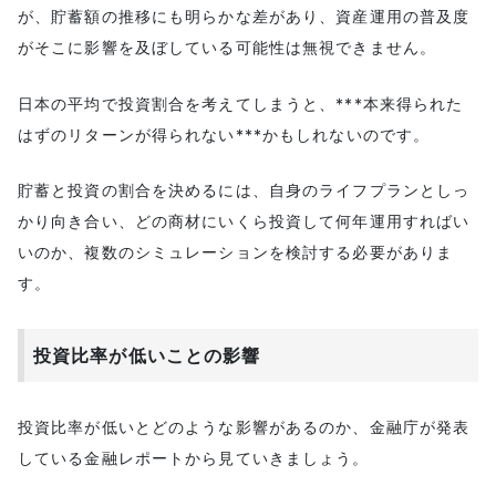
が、貯蓄額の推移にも明らかな差があり、資産運用の普及度
番外・振り返りの大切さ
がそこに影響を及ぼしている可能性は無視できません。
初心者のための投資ガイド
投資の定義
日本の平均で投資割合を考えてしまうと、***本来得られた
利益を得る仕組み
はずのリターンが得られない***かもしれないのです。
メリットとデメリット
貯蓄と投資の割合を決めるには、自身のライフプランとしっ
メリット
かり向き合い、どの商材にいくら投資して何年運用すればい
デメリット
いのか、複数のシミュレーションを検討する必要がありま
知っておきたい非課税制度
す。
投資するときの心構え
初心者が手を出してはいけない投資
投資比率が低いことの影響
まとめ
投資比率が低いとどのような影響があるのか、金融庁が発表
している金融レポートから見ていきましょう。