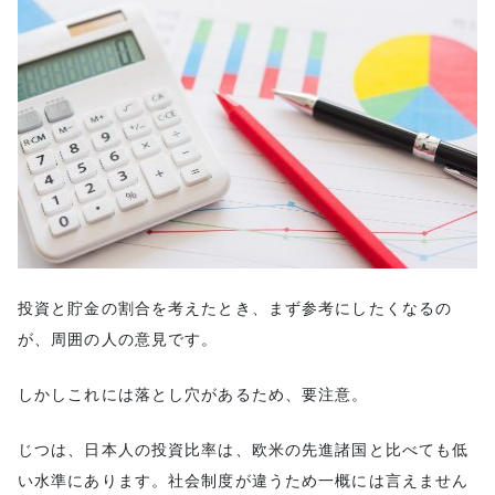
債券
株式
投資信託
不動産投資
不動産投資信託
生命保険
貯金と投資の兼ね合い
年齢による資産配分の変化
20・30代
投資と貯金の割合を考えたとき、まず参考にしたくなるの
40代・50代
が、周囲の人の意見です。
60代以上
投資と貯金のバランスの取り方
しかしこれには落とし穴があるため、要注意。
現状把握と未来予測
じつは、日本人の投資比率は、欧米の先進諸国と比べても低
目標の設定
い水準にあります。社会制度が違うため一概には言えません
資産配分