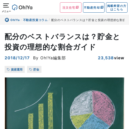
掲載希望の方
注文住宅
不動産売却
はこちら
メニュー
Oh!Ya
不動産投資コラム
配分のベストバランスは？貯金と投資の理想的な割合ガ
配分のベストバランスは？貯金と
投資の理想的な割合ガイド
2018/12/17
By Oh!Ya編集部
23,538
view
資産運用
貯金