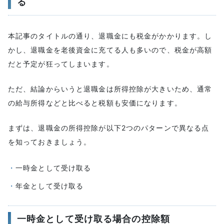
る
年金として受け取ると雑所得になる
公的年金等控除額が適用される
本記事のタイトルの通り、退職金にも税金がかかります。し
実例：退職金を年金として受け取った場合の税額
かし、退職金を老後資金に充てる人も多いので、税金が高額
一時金VS年金方式ではどちらがお得か？
だと予定が狂ってしまいます。
そもそも退職金の平均受給額はいくら？
社会保険料に注意
ただ、結論からいうと退職金は所得控除が大きいため、通常
額面収入と手取り収入で金額が異なる
の給与所得などと比べると税額も安価になります。
どのパターンが良いかは人による
知っておきたい税金が還付されるケース
まずは、退職金の所得控除が以下2つのパターンで異なる点
「退職所得の受給に関する申告書」を提出していな
を知っておきましょう。
い
退職時の給与所得が低かった場合
一時金として受け取る
前払いとして受け取った場合の税金
年金として受け取る
退職金の前払い制度とは？
前払い退職金にかかる税金とは？
一時金として受け取る場合の控除額