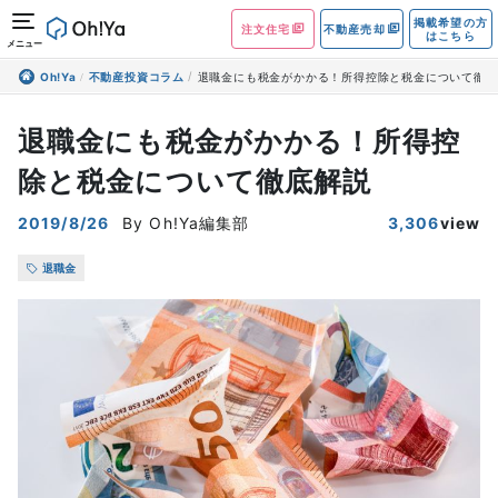
掲載希望の方
注文住宅
不動産売却
はこちら
メニュー
Oh!Ya
不動産投資コラム
退職金にも税金がかかる！所得控除と税金について徹底
退職金にも税金がかかる！所得控
除と税金について徹底解説
2019/8/26
By Oh!Ya編集部
3,306
view
退職金