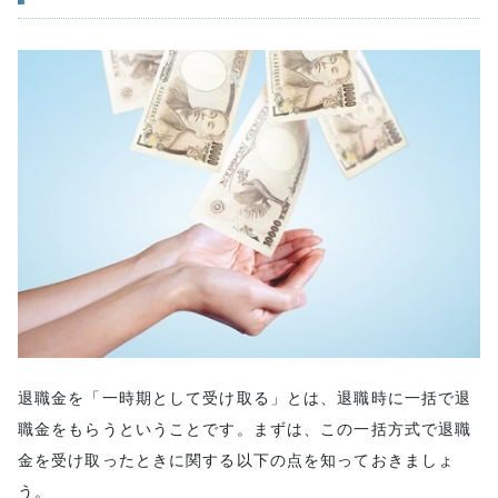
退職金と公的年金では老後が厳しい場合もある
第1号被保険者の夫婦
第2号被保険者と専業主婦
老後に必要なお金とは？
資産運用で老後資金を蓄えておく
おすすめ1：iDeCo
掛け金は所得控除可能
運用益は非課税
受け取るときも税制優遇が大きい
掛け金を決められる
おすすめ2：不動産投資
ローンを利用してレバレッジをかけられる
退職金を「一時期として受け取る」とは、退職時に一括で退
安定した収益
職金をもらうということです。まずは、この一括方式で退職
団体信用生命保険に加入している
金を受け取ったときに関する以下の点を知っておきましょ
売却することも可能
う。