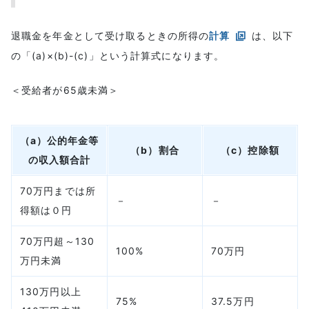
退職金を年金として受け取るときの所得の
計算
は、以下
の「(a)×(b)-(c)」という計算式になります。
＜受給者が65歳未満＞
（a）公的年金等
（b）割合
（c）控除額
の収入額合計
70万円までは所
－
－
得額は０円
70万円超～130
100%
70万円
万円未満
130万円以上
75%
37.5万円