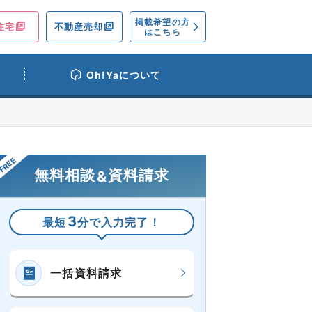
掲載希望の方
住宅
不動産売却
はこちら
Oh!Yaについて
無料相談
資料請求
&
3
最短
分で入力完了！
一括資料請求