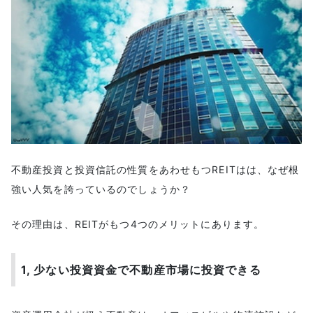
口座開設に必要なものを準備する
登録ページから本人確認情報を入力する
投資するREITの選定基準
テクニカル分析で上昇トレンドを見極める
1ステップ目「東証REIT指数の確認」
2ステップ目「個別銘柄の選出」
簡単な指標を活用して最適な投資先を探す
まとめ
不動産投資と投資信託の性質をあわせもつREITはは、なぜ根
強い人気を誇っているのでしょうか？
その理由は、REITがもつ4つのメリットにあります。
1, 少ない投資資金で不動産市場に投資できる