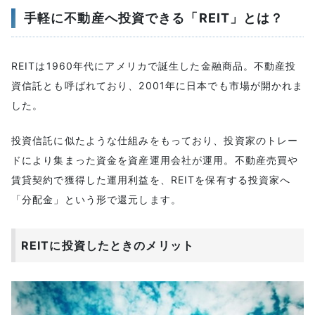
REITに投資したときのリスク
手軽に不動産へ投資できる「REIT」とは？
分配金や取引価格が低下するリスク
被災により不動産が損壊するリスク
保有銘柄が上場廃止するリスク
REITは1960年代にアメリカで誕生した金融商品。不動産投
資信託とも呼ばれており、2001年に日本でも市場が開かれま
REITを運営する投資法人が倒産するリスク
した。
今後のREIT市場はどうなる？
REITが取り扱う不動産の種類
投資信託に似たような仕組みをもっており、投資家のトレー
オフィスビル
ドにより集まった資金を資産運用会社が運用。不動産売買や
商業施設
賃貸契約で獲得した運用利益を、REITを保有する投資家へ
住宅
「分配金」という形で還元します。
物流施設
宿泊施設
REITに投資したときのメリット
ヘルスケア施設
口座開設から銘柄が購入までの手順
利用するネット証券の選定