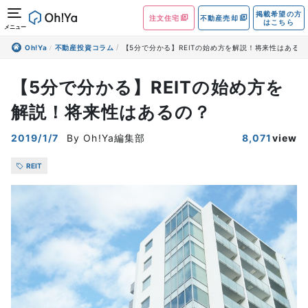
掲載希望の方
注文住宅
不動産売却
はこちら
メニュー
Oh!Ya
不動産投資コラム
【5分で分かる】REITの始め方を解説！将来性はあるの
【5分で分かる】REITの始め方を
解説！将来性はあるの？
2019/1/7
By Oh!Ya編集部
8,071
view
REIT