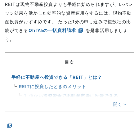
REITは現物不動産投資よりも手軽に始められますが、レバレ
ッジ効果を活かした効率的な資産運用をするには、現物不動
産投資がおすすめです。 たった1分の申し込みで複数社の比
較ができる
Oh!Yaの一括資料請求
を是非活用しましょ
う。
目次
手軽に不動産へ投資できる「REIT」とは？
REITに投資したときのメリット
1, 少ない投資資金で不動産市場に投資できる
開く
2, 運用利益の90％が投資家に分配される高還元
率
3, 不動産運用の手間を必要としない
4, 複数の不動産を同時に運用できる