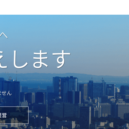
へ
えします
ません