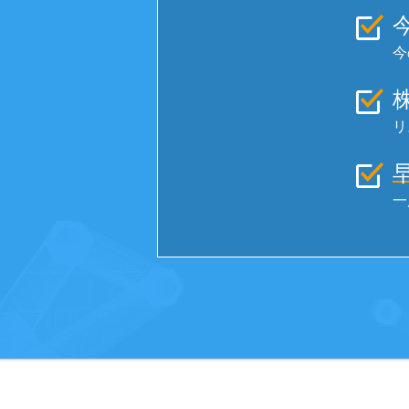
今
リ
一