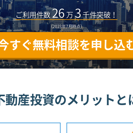
26
3
ご利用件数
万
千件突破！
（2023年7月時点）
今すぐ無料相談を申し込
不動産投資のメリットと