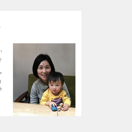
方
い
を
、
ア
リ
学
、