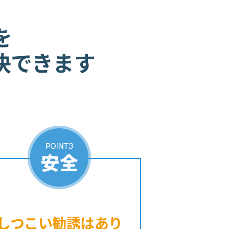
を
決できます
しつこい勧誘は
あり