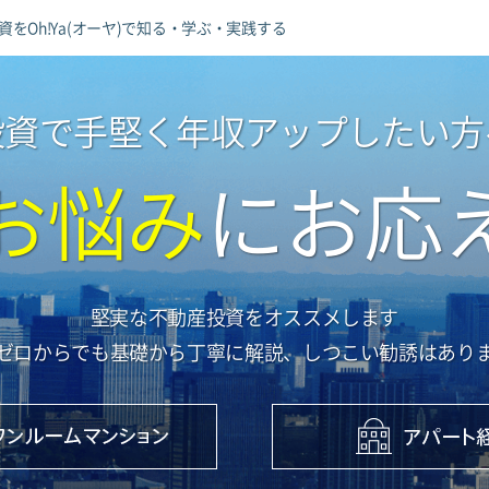
資を
Oh!Ya(オーヤ)で知る・学ぶ・実践する
投資で手堅く年収アップしたい方
お悩み
に
お応
堅実な不動産投資をオススメします
ゼロからでも基礎から丁寧に解説、しつこい勧誘はあり